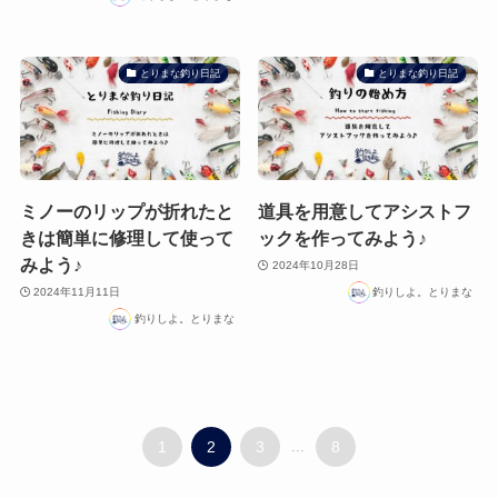
とりまな釣り日記
とりまな釣り日記
ミノーのリップが折れたと
道具を用意してアシストフ
きは簡単に修理して使って
ックを作ってみよう♪
みよう♪
2024年10月28日
2024年11月11日
釣りしよ。とりまな
釣りしよ。とりまな
1
2
3
...
8